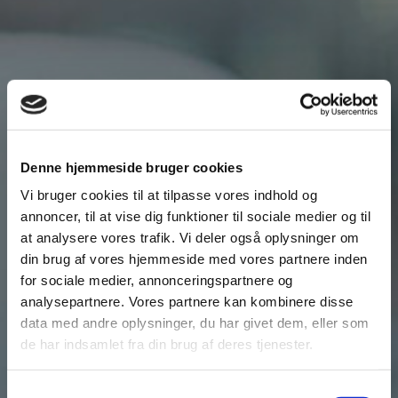
Denne hjemmeside bruger cookies
Vi bruger cookies til at tilpasse vores indhold og
annoncer, til at vise dig funktioner til sociale medier og til
at analysere vores trafik. Vi deler også oplysninger om
din brug af vores hjemmeside med vores partnere inden
for sociale medier, annonceringspartnere og
Vores restaurant har
analysepartnere. Vores partnere kan kombinere disse
data med andre oplysninger, du har givet dem, eller som
åbent for a la carte
de har indsamlet fra din brug af deres tjenester.
Samtykkevalg